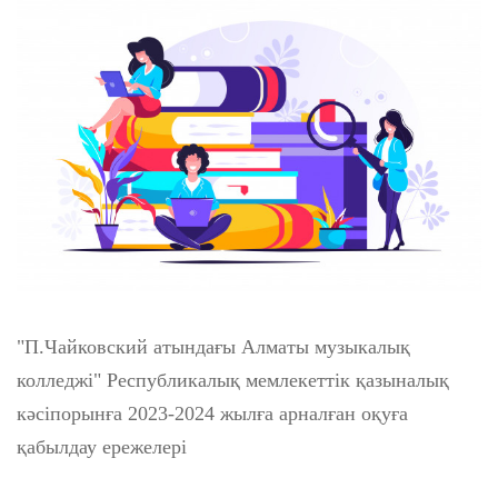
"П.Чайковский атындағы Алматы музыкалық
колледжі" Республикалық мемлекеттік қазыналық
кәсіпорынға 2023-2024 жылға арналған оқуға
қабылдау ережелері