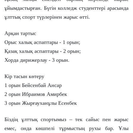
ұйымдастырған. Бүгін колледж студенттері арасында
ұлттық спорт түрлерінен жарыс өтті.
Арқан тартыс
Орыс халық аспаптары - 1 орын;
Қазақ халық аспаптары - 2 орын;
Хорда дирижерлау - 3 орын.
Кір тасын көтеру
1 орын Бейсенбай Ансар
2 орын Ибраимов Амирбек
3 орын Жырғауханұлы Есенбек
Біздің ұлттық спортымыз – тек сайыс пен жарыс
емес, онда көшпелі тұрмыстың рухы бар. Ұлы