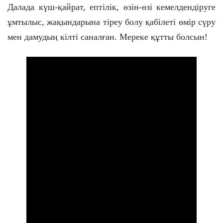
Далада күш-қайрат, ептілік, өзін-өзі кемелдендіруге
ұмтылыс, жақындарына тіреу болу қабілеті өмір сүру
мен дамудың кілті саналған. Мереке құтты болсын!