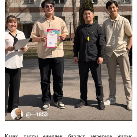
Қазақ халқы ежелден барлық мерекеде жарыс