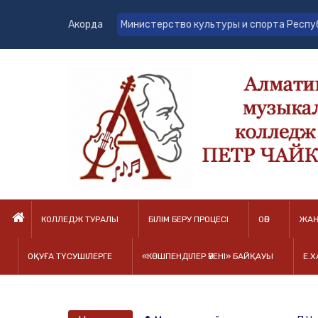
Акорда
Министерство культуры и спорта Респу
КОЛЛЕДЖ ТУРАЛЫ
БІЛІМ БЕРУ ПРОЦЕСІ
ОӘБ
ЖАҢ
ОҚУҒА ТҮСУШІЛЕРГЕ
«КӨШПЕНДІЛЕР ӘУЕНІ» БАЙҚАУЫ
Е.