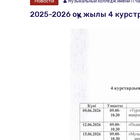
Новости
Музыкальный колледж имени П.Ча
2025-2026 оқу жылы 4 курст
Музыковед, п
Артист академ
преподавател