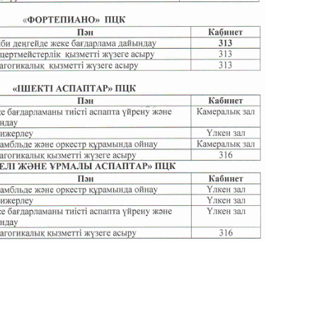
ионного пения,
ь ДМШ
Концертмейстерский класс
ного пения,
ь ДМШ
ПКЦ Фортепиано