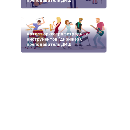
преподаватель ДМШ
Арт
пре
Артист оркестра эстрадных
инструментов (дирижер),
преподаватель ДМШ
Арт
пре