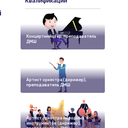
Квалификации
і
Концертмейстер, преподаватель
ДМШ
Муз
Артист оркестра (дирижер),
Арт
преподаватель ДМШ
пре
Артист оркестра народных
инструментов (дирижер),