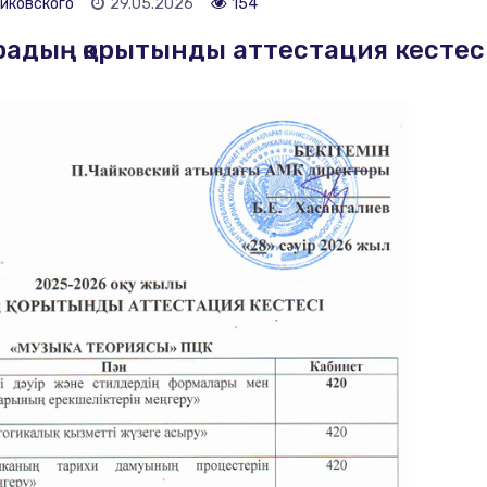
йковского
29.05.2026
154
радың қорытынды аттестация кестес
реподаватель ДМШ
Хормейстер, преподаватель
ического пения,
ь ДМШ
Звукооператор