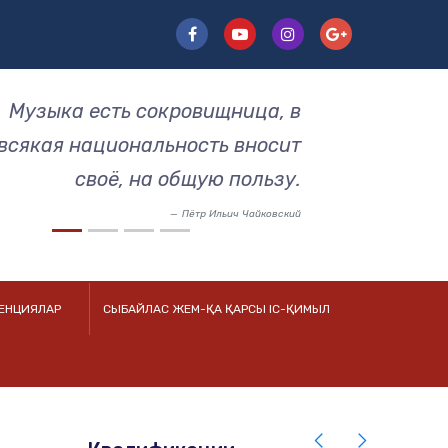
Музыка есть сокровищница, в
всякая национальность вносит
своё, на общую пользу.
Пётр Ильич Чайковский
РЕНЦИЯЛАР
СЫБАЙЛАС ЖЕМ-ҚА ҚАРСЫ ІС-ҚИМЫЛ