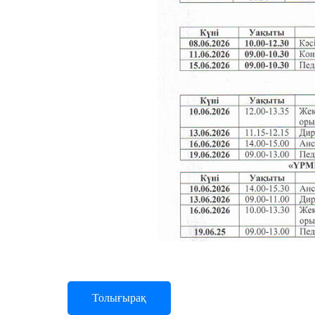
Артист традиц
преподавател
Артист эстрад
преподавател
Толығырақ