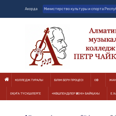
Акорда
Министерство культуры и спорта Респу
КОЛЛЕДЖ ТУРАЛЫ
БІЛІМ БЕРУ ПРОЦЕСІ
ОӘБ
ЖАҢ
ОҚУҒА ТҮСУШІЛЕРГЕ
«КӨШПЕНДІЛЕР ӘУЕНІ» БАЙҚАУЫ
Е.