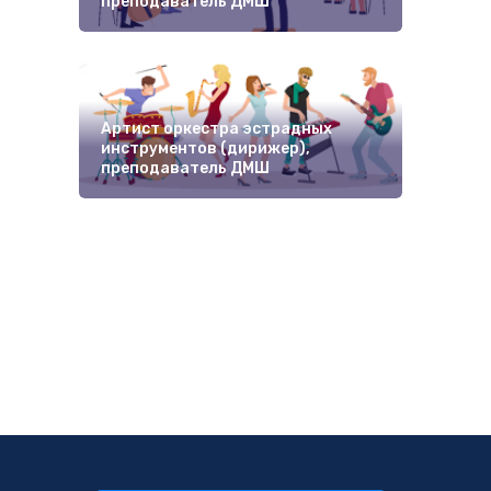
преподаватель ДМШ
Арт
пре
Артист оркестра эстрадных
инструментов (дирижер),
преподаватель ДМШ
Арт
пре