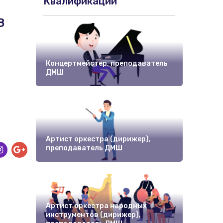
Квалификации
8
Концертмейстер, преподаватель
ДМШ
Муз
Артист оркестра (дирижер),
Арт
преподаватель ДМШ
пре
Артист оркестра народных
инструментов (дирижер),