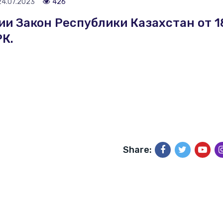
24.07.2023
426
и Закон Республики Казахстан от 1
РК.
реподаватель ДМШ
Хормейстер, преподаватель
ического пения,
ь ДМШ
Share:
Звукооператор