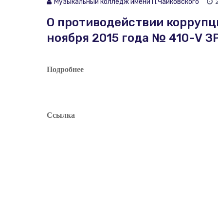
Музыкальный колледж имени П.Чайковского
О противодействии коррупци
ноября 2015 года № 410-V З
Подробнее
Музыковед, п
Cсылка
Артист академ
преподавател