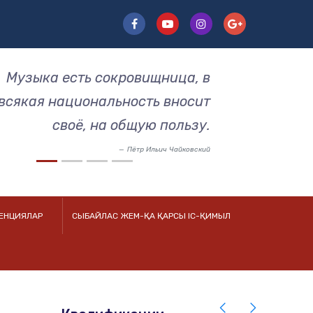
Музыка есть сокровищница, в
всякая национальность вносит
своё, на общую пользу.
Пётр Ильич Чайковский
РЕНЦИЯЛАР
СЫБАЙЛАС ЖЕМ-ҚА ҚАРСЫ ІС-ҚИМЫЛ