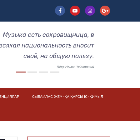
ьшой талант требует большого
трудолюбия.
Пётр Ильич Чайковский
РЕНЦИЯЛАР
СЫБАЙЛАС ЖЕМ-ҚА ҚАРСЫ ІС-ҚИМЫЛ