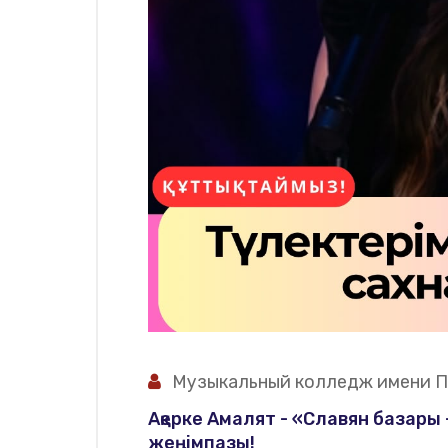
Музыкальный колледж имени П
Ақерке Амалят - «Славян базары 
жеңімпазы!