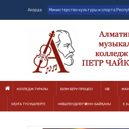
Акорда
Министерство культуры и спорта Респу
КОЛЛЕДЖ ТУРАЛЫ
БІЛІМ БЕРУ ПРОЦЕСІ
ОӘБ
ЖАҢ
ОҚУҒА ТҮСУШІЛЕРГЕ
«КӨШПЕНДІЛЕР ӘУЕНІ» БАЙҚАУЫ
Е.